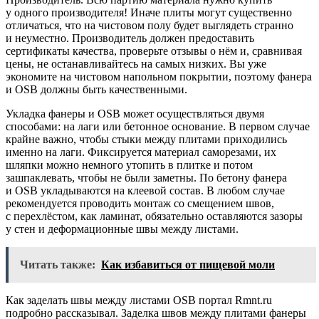
у одного производителя! Иначе плиты могут существенно
отличаться, что на чистовом полу будет выглядеть странно
и неуместно. Производитель должен предоставить
сертификаты качества, проверьте отзывы о нём и, сравнивая
цены, не останавливайтесь на самых низких. Вы уже
экономите на чистовом напольном покрытии, поэтому фанера
и OSB должны быть качественными.
Укладка фанеры и OSB может осуществляться двумя
способами: на лаги или бетонное основание. В первом случае
крайне важно, чтобы стыки между плитами приходились
именно на лаги. Фиксируется материал саморезами, их
шляпки можно немного утопить в плитке и потом
зашпаклевать, чтобы не были заметны. По бетону фанера
и OSB укладываются на клеевой состав. В любом случае
рекомендуется проводить монтаж со смещением швов,
с перехлёстом, как ламинат, обязательно оставляются зазоры
у стен и деформационные швы между листами.
Читать также:
Как избавиться от пищевой моли
Как заделать швы между листами OSB портал Rmnt.ru
подробно рассказывал. Заделка швов между плитами фанеры