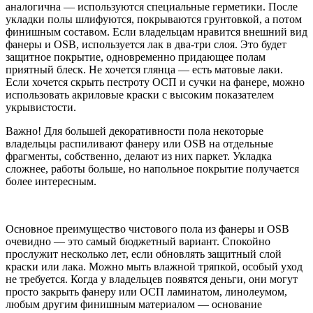
аналогична — используются специальные герметики. После
укладки полы шлифуются, покрываются грунтовкой, а потом
финишным составом. Если владельцам нравится внешний вид
фанеры и OSB, используется лак в два-три слоя. Это будет
защитное покрытие, одновременно придающее полам
приятный блеск. Не хочется глянца — есть матовые лаки.
Если хочется скрыть пестроту ОСП и сучки на фанере, можно
использовать акриловые краски с высоким показателем
укрывистости.
Важно! Для большей декоративности пола некоторые
владельцы распиливают фанеру или OSB на отдельные
фрагменты, собственно, делают из них паркет. Укладка
сложнее, работы больше, но напольное покрытие получается
более интересным.
Основное преимущество чистового пола из фанеры и OSB
очевидно — это самый бюджетный вариант. Спокойно
прослужит несколько лет, если обновлять защитный слой
краски или лака. Можно мыть влажной тряпкой, особый уход
не требуется. Когда у владельцев появятся деньги, они могут
просто закрыть фанеру или ОСП ламинатом, линолеумом,
любым другим финишным материалом — основание