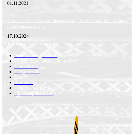
01.11.2021
Безопасность на высоте: Экспертиза промышленной безопасности
строительных кранов
17.10.2024
Популярные категории
Ремонт и отделка
560
Инженерное оборудование
240
Монтаж
153
Сайдинг
148
Дом
79
Разное
76
Строительство
61
Проектирование
30