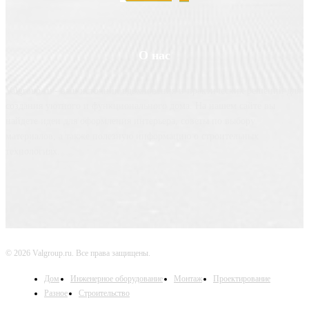
О нас
Valgroup.ru - ваш источник вдохновения и практических решений для
создания уютного и функционального дома. На нашем сайте вы
найдете идеи для оформления интерьера, советы по выбору
материалов, а также полезную информацию о строительных
технологиях.
© 2026 Valgroup.ru. Все права защищены.
Дом
Инженерное оборудование
Монтаж
Проектирование
Разное
Строительство