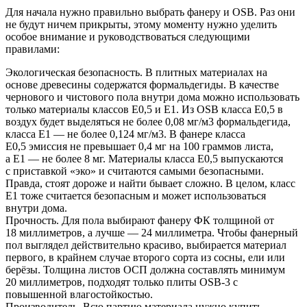
Для начала нужно правильно выбрать фанеру и OSB. Раз они
не будут ничем прикрыты, этому моменту нужно уделить
особое внимание и руководствоваться следующими
правилами:
Экологическая безопасность. В плитных материалах на
основе древесины содержатся формальдегиды. В качестве
чернового и чистового пола внутри дома можно использовать
только материалы классов Е0,5 и Е1. Из OSB класса Е0,5 в
воздух будет выделяться не более 0,08 мг/м3 формальдегида,
класса Е1 — не более 0,124 мг/м3. В фанере класса
Е0,5 эмиссия не превышает 0,4 мг на 100 граммов листа,
а Е1 — не более 8 мг. Материалы класса Е0,5 выпускаются
с приставкой «эко» и считаются самыми безопасными.
Правда, стоят дороже и найти бывает сложно. В целом, класс
Е1 тоже считается безопасным и может использоваться
внутри дома.
Прочность. Для пола выбирают фанеру ФК толщиной от
18 миллиметров, а лучше — 24 миллиметра. Чтобы фанерный
пол выглядел действительно красиво, выбирается материал
первого, в крайнем случае второго сорта из сосны, ели или
берёзы. Толщина листов ОСП должна составлять минимум
20 миллиметров, подходят только плиты OSB-3 с
повышенной влагостойкостью.
Производитель. Всю партию материала нужно купить