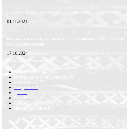
Восстановление старого паркета как вернуть ему былую красоту
01.11.2021
Безопасность на высоте: Экспертиза промышленной безопасности
строительных кранов
17.10.2024
Популярные категории
Ремонт и отделка
560
Инженерное оборудование
239
Монтаж
153
Сайдинг
148
Дом
79
Разное
76
Строительство
61
Проектирование
30