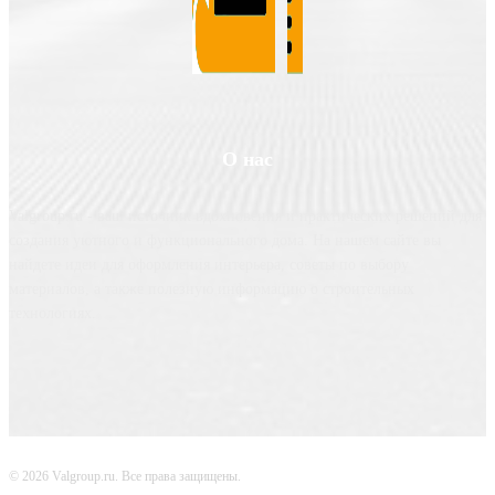
О нас
Valgroup.ru - ваш источник вдохновения и практических решений для
создания уютного и функционального дома. На нашем сайте вы
найдете идеи для оформления интерьера, советы по выбору
материалов, а также полезную информацию о строительных
технологиях.
© 2026 Valgroup.ru. Все права защищены.