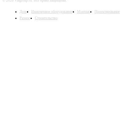
© 2026 Valgroup.ru. Все права защищены.
Дом
Инженерное оборудование
Монтаж
Проектирование
Разное
Строительство