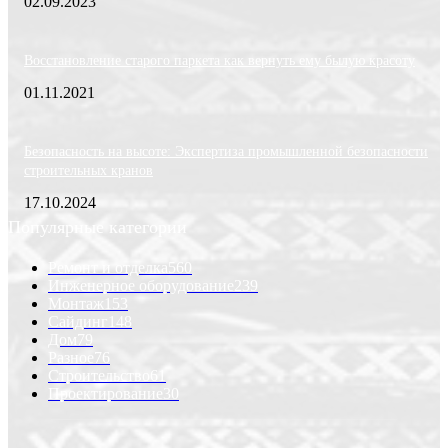
02.09.2023
Восстановление старого паркета как вернуть ему былую красоту
01.11.2021
Безопасность на высоте: Экспертиза промышленной безопасности
строительных кранов
17.10.2024
Популярные категории
Ремонт и отделка
560
Инженерное оборудование
239
Монтаж
153
Сайдинг
148
Дом
79
Разное
76
Строительство
61
Проектирование
30