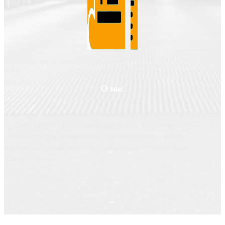
О нас
Valgroup.ru - ваш источник вдохновения и практических решений для
создания уютного и функционального дома. На нашем сайте вы
найдете идеи для оформления интерьера, советы по выбору
материалов, а также полезную информацию о строительных
технологиях.