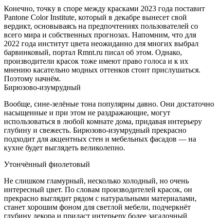
Конечно, точку в споре между красками 2023 года поставит
Pantone Color Institute, который в декабре вынесет свой
вердикт, основываясь на предпочтениях пользователей со
всего мира и собственных прогнозах. Напомним, что для
2022 года институт цвета неожиданно для многих выбрал
барвинковый, портал Rmnt.ru писал об этом. Однако,
производители красок тоже имеют право голоса и к их
мнению касательно модных оттенков стоит прислушаться.
Поэтому начнём.
Бирюзово-изумрудный
Вообще, сине-зелёные тона популярны давно. Они достаточно
насыщенные и при этом не раздражающие, могут
использоваться в любой комнате дома, придавая интерьеру
глубину и свежесть. Бирюзово-изумрудный прекрасно
подходит для акцентных стен и мебельных фасадов — на
кухне будет выглядеть великолепно.
Утончённый фиолетовый
Не слишком гламурный, несколько холодный, но очень
интересный цвет. По словам производителей красок, он
прекрасно выглядит рядом с натуральными материалами,
станет хорошим фоном для светлой мебели, подчеркнёт
глубину декора и придаст интерьеру более загадочный