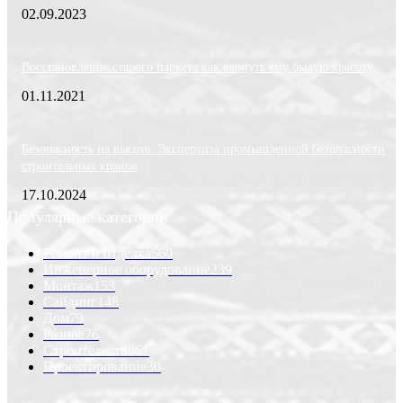
02.09.2023
Восстановление старого паркета как вернуть ему былую красоту
01.11.2021
Безопасность на высоте: Экспертиза промышленной безопасности
строительных кранов
17.10.2024
Популярные категории
Ремонт и отделка
560
Инженерное оборудование
239
Монтаж
153
Сайдинг
148
Дом
79
Разное
76
Строительство
61
Проектирование
30