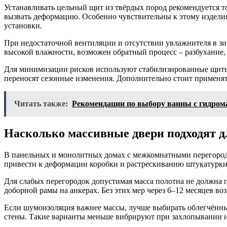
Устанавливать цельный щит из твёрдых пород рекомендуется т
вызвать деформацию. Особенно чувствительны к этому изделия 
установки.
При недостаточной вентиляции и отсутствии увлажнителя в зи
высокой влажности, возможен обратный процесс – разбухание
Для минимизации рисков используют стабилизированные щиты
переносят сезонные изменения. Дополнительно стоит применять
Читать также:
Рекомендации по выбору ванны с гидром
Насколько массивные двери подходят д
В панельных и монолитных домах с межкомнатными перегород
привести к деформации коробки и растрескиванию штукатурки
Для слабых перегородок допустимая масса полотна не должна 
доборной рамы на анкерах. Без этих мер через 6–12 месяцев во
Если шумоизоляция важнее массы, лучше выбирать облегчённы
стены. Такие варианты меньше вибрируют при захлопывании и