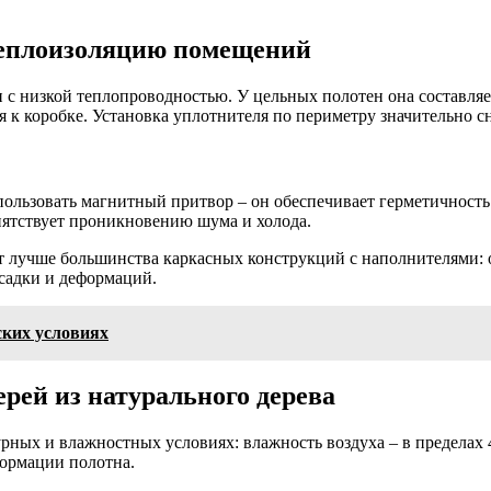
теплоизоляцию помещений
 с низкой теплопроводностью. У цельных полотен она составляет
к коробке. Установка уплотнителя по периметру значительно сн
ользовать магнитный притвор – он обеспечивает герметичность 
епятствует проникновению шума и холода.
 лучше большинства каркасных конструкций с наполнителями: о
садки и деформаций.
ских условиях
рей из натурального дерева
ных и влажностных условиях: влажность воздуха – в пределах 45
ормации полотна.