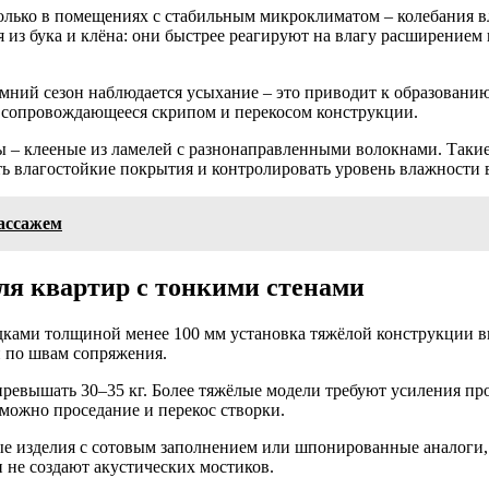
олько в помещениях с стабильным микроклиматом – колебания в
из бука и клёна: они быстрее реагируют на влагу расширением и
мний сезон наблюдается усыхание – это приводит к образовани
, сопровождающееся скрипом и перекосом конструкции.
 – клееные из ламелей с разнонаправленными волокнами. Таки
 влагостойкие покрытия и контролировать уровень влажности в 
ассажем
ля квартир с тонкими стенами
ками толщиной менее 100 мм установка тяжёлой конструкции в
 по швам сопряжения.
превышать 30–35 кг. Более тяжёлые модели требуют усиления п
зможно проседание и перекос створки.
е изделия с сотовым заполнением или шпонированные аналоги, 
 не создают акустических мостиков.