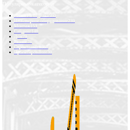
Популярные категории
Ремонт и отделка
560
Инженерное оборудование
239
Монтаж
153
Сайдинг
148
Дом
79
Разное
76
Строительство
61
Проектирование
30