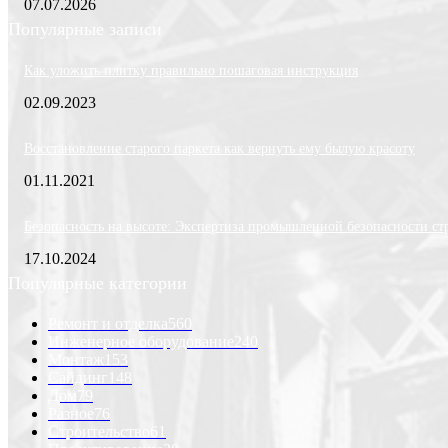
07.07.2026
Популярные записи
Как уложить плитку правильно пошаговая инструкция
02.09.2023
Восстановление старого паркета как вернуть ему былую красоту
01.11.2021
Безопасность на высоте: Экспертиза промышленной безопасности ст
17.10.2024
Популярные категории
Ремонт и отделка
560
Инженерное оборудование
240
Монтаж
153
Сайдинг
148
Дом
79
Разное
76
Строительство
61