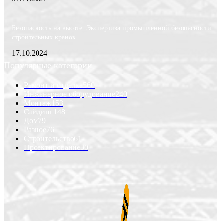
Безопасность на высоте: Экспертиза промышленной безопасности
строительных кранов
17.10.2024
Популярные категории
Ремонт и отделка
560
Инженерное оборудование
240
Монтаж
153
Сайдинг
148
Дом
79
Разное
76
Строительство
61
Проектирование
30