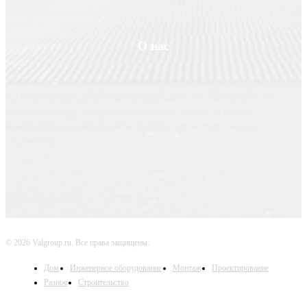
О нас
Valgroup.ru - ваш источник вдохновения и практических решений для
создания уютного и функционального дома. На нашем сайте вы
найдете идеи для оформления интерьера, советы по выбору
материалов, а также полезную информацию о строительных
технологиях.
© 2026 Valgroup.ru. Все права защищены.
Дом
Инженерное оборудование
Монтаж
Проектирование
Разное
Строительство