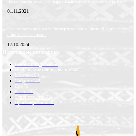
Восстановление старого паркета как вернуть ему былую красоту
01.11.2021
Безопасность на высоте: Экспертиза промышленной безопасности
строительных кранов
17.10.2024
Популярные категории
Ремонт и отделка
560
Инженерное оборудование
240
Монтаж
153
Сайдинг
148
Дом
79
Разное
76
Строительство
61
Проектирование
30