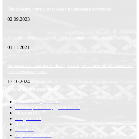
Как уложить плитку правильно пошаговая инструкция
02.09.2023
Восстановление старого паркета как вернуть ему былую красоту
01.11.2021
Безопасность на высоте: Экспертиза промышленной безопасности
строительных кранов
17.10.2024
Популярные категории
Ремонт и отделка
560
Инженерное оборудование
239
Монтаж
153
Сайдинг
148
Дом
79
Разное
76
Строительство
61