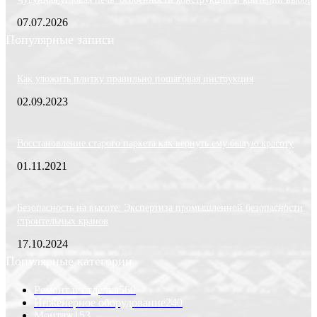
07.07.2026
Популярные записи
Как уложить плитку правильно пошаговая инструкция
02.09.2023
Восстановление старого паркета как вернуть ему былую красоту
01.11.2021
Безопасность на высоте: Экспертиза промышленной безопасности
строительных кранов
17.10.2024
Популярные категории
Ремонт и отделка
560
Инженерное оборудование
240
Монтаж
153