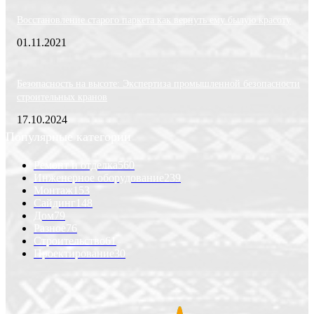
Восстановление старого паркета как вернуть ему былую красоту
01.11.2021
Безопасность на высоте: Экспертиза промышленной безопасности
строительных кранов
17.10.2024
Популярные категории
Ремонт и отделка
560
Инженерное оборудование
239
Монтаж
153
Сайдинг
148
Дом
79
Разное
76
Строительство
61
Проектирование
30