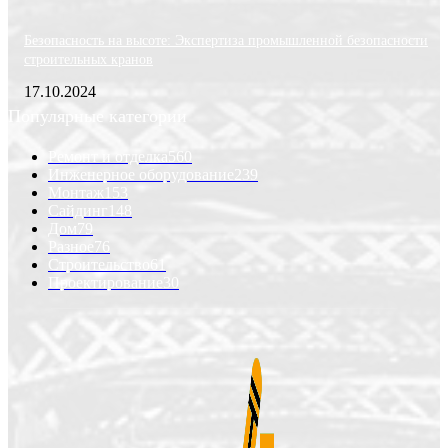
Безопасность на высоте: Экспертиза промышленной безопасности
строительных кранов
17.10.2024
Популярные категории
Ремонт и отделка
560
Инженерное оборудование
239
Монтаж
153
Сайдинг
148
Дом
79
Разное
76
Строительство
61
Проектирование
30