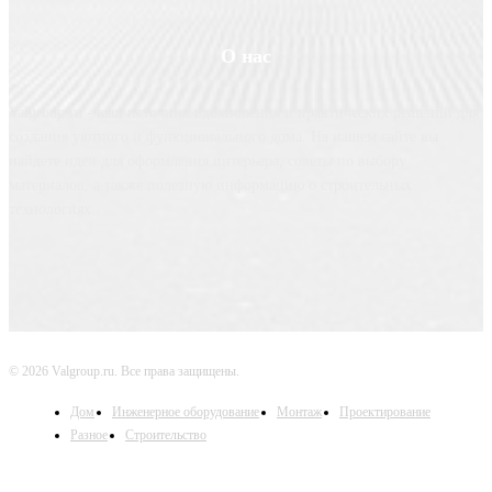
О нас
Valgroup.ru - ваш источник вдохновения и практических решений для
создания уютного и функционального дома. На нашем сайте вы
найдете идеи для оформления интерьера, советы по выбору
материалов, а также полезную информацию о строительных
технологиях.
© 2026 Valgroup.ru. Все права защищены.
Дом
Инженерное оборудование
Монтаж
Проектирование
Разное
Строительство