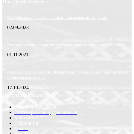
Популярные записи
Как уложить плитку правильно пошаговая инструкция
02.09.2023
Восстановление старого паркета как вернуть ему былую красоту
01.11.2021
Безопасность на высоте: Экспертиза промышленной безопасности
строительных кранов
17.10.2024
Популярные категории
Ремонт и отделка
560
Инженерное оборудование
239
Монтаж
153
Сайдинг
148
Дом
79
Разное
76