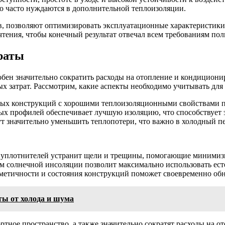
о часто нуждаются в дополнительной теплоизоляции.
, позволяют оптимизировать эксплуатационные характеристики,
тения, чтобы конечный результат отвечал всем требованиям поль
раты
ен значительно сократить расходы на отопление и кондициони
 затрат. Рассмотрим, какие аспекты необходимо учитывать для
х конструкций с хорошими теплоизоляционными свойствами поз
 профилей обеспечивает лучшую изоляцию, что способствует 
т значительно уменьшить теплопотери, что важно в холодный п
уплотнителей устранит щели и трещины, помогающие минимизир
м солнечной инсоляции позволит максимально использовать ест
метичности и состояния конструкций поможет своевременно обн
ты от холода и шума
тное пространство, а также значительно сократят расходы на о