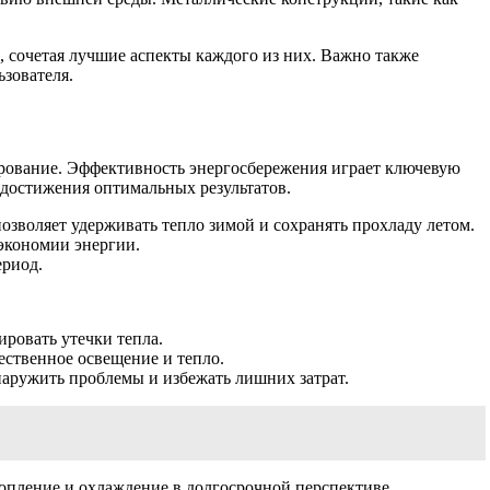
 сочетая лучшие аспекты каждого из них. Важно также
зователя.
рование. Эффективность энергосбережения играет ключевую
 достижения оптимальных результатов.
воляет удерживать тепло зимой и сохранять прохладу летом.
экономии энергии.
ериод.
овать утечки тепла.
ественное освещение и тепло.
аружить проблемы и избежать лишних затрат.
топление и охлаждение в долгосрочной перспективе.