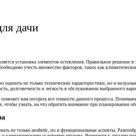
для дачи
яется установка элементов остекления. Правильное решение в 
Необходимо учесть множество факторов, таких как климатически
о оценить не только технические характеристики, но и визуаль
ть, долговечность и легкость в обслуживании выбранного вари
 поможет вам osvojить все тонкости данного процесса. Понима
е, чтобы узнать, на что обратить внимание при планировании о
ра
ть не только aesthetic, но и функциональные аспекты. Разнооб
ки и климатическими условиями региона. Внимание к деталям поз