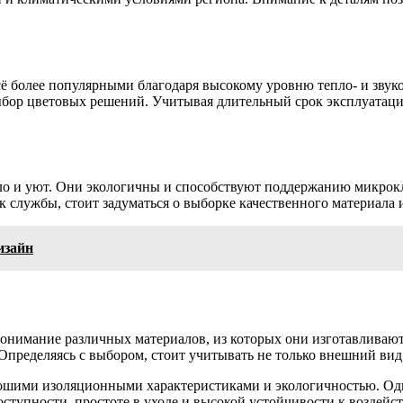
 более популярными благодаря высокому уровню тепло- и звуко
бор цветовых решений. Учитывая длительный срок эксплуатаци
о и уют. Они экологичны и способствуют поддержанию микроклим
 службы, стоит задуматься о выборке качественного материала 
изайн
онимание различных материалов, из которых они изготавливают
Определяясь с выбором, стоит учитывать не только внешний вид,
шими изоляционными характеристиками и экологичностью. Одна
оступности, простоте в уходе и высокой устойчивости к воздей