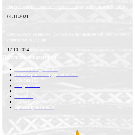
Восстановление старого паркета как вернуть ему былую красоту
01.11.2021
Безопасность на высоте: Экспертиза промышленной безопасности
строительных кранов
17.10.2024
Популярные категории
Ремонт и отделка
560
Инженерное оборудование
239
Монтаж
153
Сайдинг
148
Дом
79
Разное
76
Строительство
61
Проектирование
30