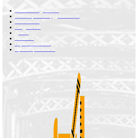
Ремонт и отделка
560
Инженерное оборудование
239
Монтаж
153
Сайдинг
148
Дом
79
Разное
76
Строительство
61
Проектирование
30