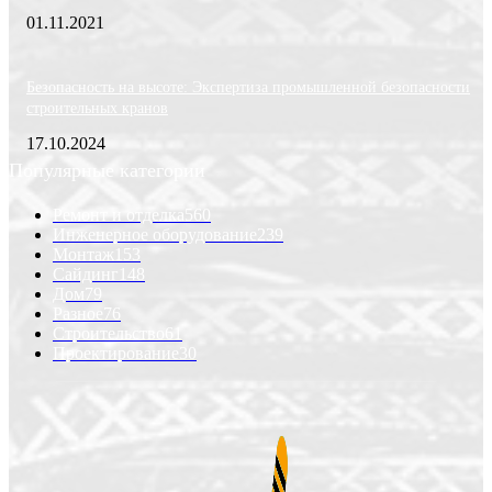
01.11.2021
Безопасность на высоте: Экспертиза промышленной безопасности
строительных кранов
17.10.2024
Популярные категории
Ремонт и отделка
560
Инженерное оборудование
239
Монтаж
153
Сайдинг
148
Дом
79
Разное
76
Строительство
61
Проектирование
30