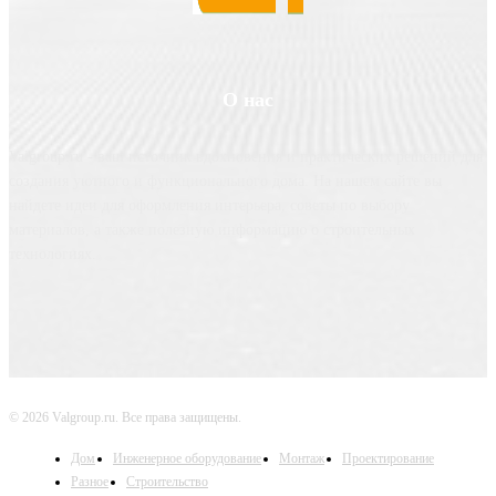
О нас
Valgroup.ru - ваш источник вдохновения и практических решений для
создания уютного и функционального дома. На нашем сайте вы
найдете идеи для оформления интерьера, советы по выбору
материалов, а также полезную информацию о строительных
технологиях.
© 2026 Valgroup.ru. Все права защищены.
Дом
Инженерное оборудование
Монтаж
Проектирование
Разное
Строительство