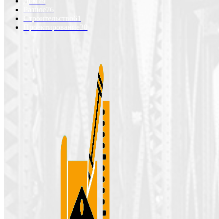
Дом
79
Разное
76
Строительство
61
Проектирование
30