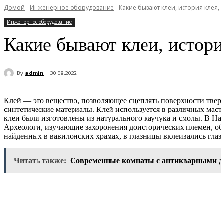
Домой
Инженерное оборудование
Какие бывают клеи, история клея
Инженерное оборудование
Какие бывают клеи, истор
By
admin
30.08.2022
Клей — это вещество, позволяющее сцеплять поверхности тверд
синтетические материалы. Клей используется в различных мас
клеи были изготовлены из натурального каучука и смолы. В Нач
Археологи, изучающие захоронения доисторических племен, об
найденных в вавилонских храмах, в глазницы вклеивались гла
Читать также:
Современные комнаты с антикварными д