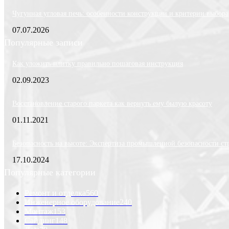
Чугунная угловая печь: особенности конструкции и критерии выбора
07.07.2026
Популярные записи
Как уложить плитку правильно пошаговая инструкция
02.09.2023
Восстановление старого паркета как вернуть ему былую красоту
01.11.2021
Безопасность на высоте: Экспертиза промышленной безопасности ст
17.10.2024
Популярные категории
Ремонт и отделка
560
Инженерное оборудование
240
Монтаж
153
Сайдинг
148