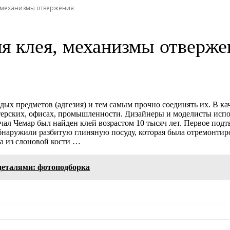
, механизмы отвержения
ия клея, механизмы отверже
ых предметов (адгезия) и тем самым прочно соединять их. В кач
терских, офисах, промышленности. Дизайнеры и моделисты испо
ал Чемар был найден клей возрастом 10 тысяч лет. Первое подтв
наружили разбитую глиняную посуду, которая была отремонтиро
за из слоновой кости …
еталями: фотоподборка