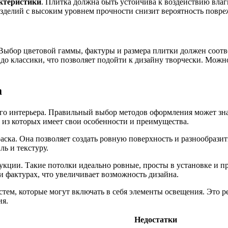
ктеристики
. Плитка должна быть устойчива к воздействию вла
 изделий с высоким уровнем прочности снизит вероятность повр
 Выбор цветовой гаммы, фактуры и размера плитки должен соот
до классики, что позволяет подойти к дизайну творчески. Можн
а
го интерьера. Правильный выбор методов оформления может зна
 из которых имеет свои особенности и преимущества.
ска. Она позволяет создать ровную поверхность и разнообразит
ь и текстуру.
укции. Такие потолки идеально ровные, просты в установке и п
и фактурах, что увеличивает возможность дизайна.
ем, которые могут включать в себя элементы освещения. Это ре
ия.
Недостатки