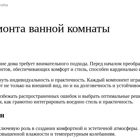
наты
монта ванной комнаты
е дома требует внимательного подхода. Перед началом преобра
тов, обеспечивающих комфорт и стиль, способен кардинально и
уть индивидуальность и практичность. Каждый компонент играет
 не только на внешний вид, но и на долговечность и устойчивос
избежать распространенных ошибок и выбрать оптимальные реше
 как грамотно интегрировать воедино стиль и практичность.
ен
ключевую роль в создании комфортной и эстетичной атмосферы. 
повышенной влажности и температурным колебаниям.