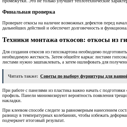
промежутки. Это не только улучшит теплотехнические характе
Финальная проверка
Проверьте откосы на наличие возможных дефектов перед начал
дальнейших действий и обеспечит долговечность и функциона
Техники монтажа откосов: откосы из г
Для создания откосов из гипсокартона необходимо подготовит
необходимую жесткость. Затем обшейте каркас листами гипсок
листами нужно зашпаклевать, а затем ошлифовать для получен
Читать также:
Советы по выбору фурнитуры для ванно
При работе с панелями из пластика важно начать с подготовк
профиль. Панели минимизируют вероятность появления трещи
накладки.
При клеевом способе следите за равномерным нанесением сост
разницу в температурных колебаниях, чтобы избежать деформа
подчеркнет итоговый результат.