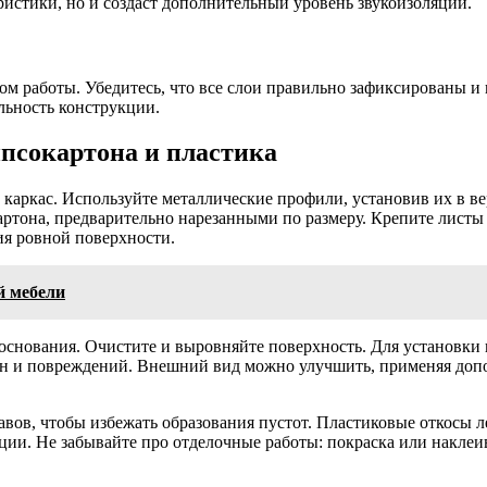
ристики, но и создаст дополнительный уровень звукоизоляции.
ом работы. Убедитесь, что все слои правильно зафиксированы и
льность конструкции.
ипсокартона и пластика
ь каркас. Используйте металлические профили, установив их в 
артона, предварительно нарезанными по размеру. Крепите листы
ия ровной поверхности.
й мебели
и основания. Очистите и выровняйте поверхность. Для установк
н и повреждений. Внешний вид можно улучшить, применяя допо
авов, чтобы избежать образования пустот. Пластиковые откосы 
ции. Не забывайте про отделочные работы: покраска или накле