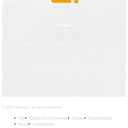
О нас
Valgroup.ru - ваш источник вдохновения и практических решений для
создания уютного и функционального дома. На нашем сайте вы
найдете идеи для оформления интерьера, советы по выбору
материалов, а также полезную информацию о строительных
технологиях.
© 2026 Valgroup.ru. Все права защищены.
Дом
Инженерное оборудование
Монтаж
Проектирование
Разное
Строительство