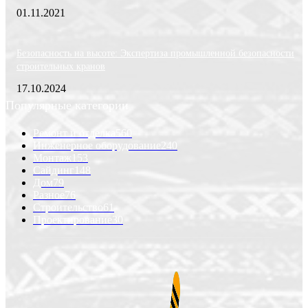
01.11.2021
Безопасность на высоте: Экспертиза промышленной безопасности
строительных кранов
17.10.2024
Популярные категории
Ремонт и отделка
560
Инженерное оборудование
240
Монтаж
153
Сайдинг
148
Дом
79
Разное
76
Строительство
61
Проектирование
30