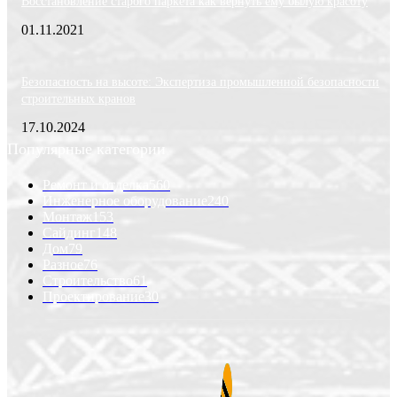
Восстановление старого паркета как вернуть ему былую красоту
01.11.2021
Безопасность на высоте: Экспертиза промышленной безопасности
строительных кранов
17.10.2024
Популярные категории
Ремонт и отделка
560
Инженерное оборудование
240
Монтаж
153
Сайдинг
148
Дом
79
Разное
76
Строительство
61
Проектирование
30