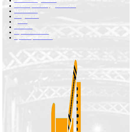
Ремонт и отделка
560
Инженерное оборудование
240
Монтаж
153
Сайдинг
148
Дом
79
Разное
76
Строительство
61
Проектирование
30