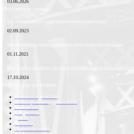
03.06.2026
Популярные записи
Как уложить плитку правильно пошаговая инструкция
02.09.2023
Восстановление старого паркета как вернуть ему былую красоту
01.11.2021
Безопасность на высоте: Экспертиза промышленной безопасности ст
17.10.2024
Популярные категории
Ремонт и отделка
560
Инженерное оборудование
239
Монтаж
153
Сайдинг
148
Дом
79
Разное
76
Строительство
61