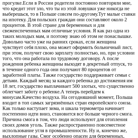
прогулке.Если в России родители постоянно повторяли мне,
что кредит этот зло, что ты из этой ловушки уже никогда не
выберешься, то в Польше совсем по-другому.Тут малые ставки
на ипотеку. Для польских граждан они составляют около 2
процентов. В этой стране для беременных и для
свежеиспеченных мам отличные условия. Я как раз одна из
таких молодых мам, и поэтому знаю об этом не понаслышке.
Довольно часто уже на ранних сроках, если женщина
чувствует себя плохо, она может оформить больничный лист,
при этом, получит свою зарплату полностью, но, при условии
того, что она работала по трудовому договору. А после
рождения ребенка женщины выходят в декретный отпуск, то
в течение одного года они получают 80 процентов от
заработной платы. Также государство поддерживает семьи с
детьми. Каждый месяц за каждого ребенка до достижения им
18 лет, государство выплачивает 500 злотых, что существенно
облегчает заботу о ребенке.А теперь перейдем к
минусам.Качество воздуха. На сегодняшний момент, Польша
входит в топ самых загрязнённых стран европейского союза.
Как только наступает зима, и шкала термометра начинает
постепенно идти вниз, становится все больше черного смога.
Причина смога в том, что люди используют для отопления
своих домов уголь. Также распространенно повсеместное
использование угля в промышленности. Ну и, конечно же,
выхлопные газы. Смог особенно опасен для беременных,