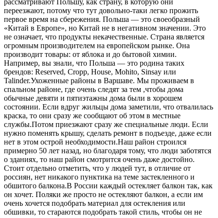
рассматривают Польшу, как страну, в которую они
переезжают, потому что тут довольно-таки легко прожить
первое время на сбережения. Польша — это своеобразный
«Китай в Европе», но Китай не в негативном значении. Это
не означает, что продукты некачественные. Страна является
огромным производителем на европейском рынке. Она
производит товары: от яблока и до бытовой химии.
Например, вы знали, что Польша — это родина таких
брендов: Reserved, Cropp, House, Mohito, Sinsay или
Talinder.Ухоженные районы в Варшаве. Мы проживаем в
спальном районе, где очень следят за тем ,чтобы дома
обычные девяти и пятиэтажны дома были в хорошем
состоянии. Если вдруг жильцы дома заметили, что отвалилась
краска, то они сразу же сообщают об этом в местные
службы.Потом приезжают сразу же специальные люди. Если
нужно поменять крышу, сделать ремонт в подъезде, даже если
нет в этом острой необходимости.Наш район строился
примерно 50 лет назад, но благодаря тому, что люди заботятся
о зданиях, то наш район смотрится очень даже достойно.
Стоит отдельно отметить, что у людей тут, в отличие от
россиян, нет никакого пунктика на теме застекленного и
обшитого балкона.В России каждый остекляет балкон так, как
он хочет. Поляки же просто не остекляют балкон, а если им
очень хочется подобрать материал для остекления или
обшивки, то стараются подобрать такой стиль, чтобы он не