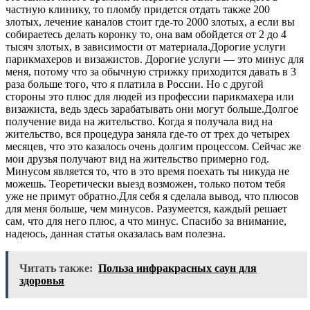
частную клинику, то пломбу придется отдать также 200
злотых, лечение каналов стоит где-то 2000 злотых, а если вы
собираетесь делать коронку то, она вам обойдется от 2 до 4
тысяч злотых, в зависимости от материала.Дорогие услуги
парикмахеров и визажистов. Дорогие услуги — это минус для
меня, потому что за обычную стрижку приходится давать в 3
раза больше того, что я платила в России. Но с другой
стороны это плюс для людей из профессии парикмахера или
визажиста, ведь здесь зарабатывать они могут больше.Долгое
получение вида на жительство. Когда я получала вид на
жительство, вся процедура заняла где-то от трех до четырех
месяцев, что это казалось очень долгим процессом. Сейчас же
мои друзья получают вид на жительство примерно год.
Минусом является то, что в это время поехать ты никуда не
можешь. Теоретически выезд возможен, только потом тебя
уже не примут обратно.Для себя я сделала вывод, что плюсов
для меня больше, чем минусов. Разумеется, каждый решает
сам, что для него плюс, а что минус. Спасибо за внимание,
надеюсь, данная статья оказалась вам полезна.
Читать также:
Польза инфракрасных саун для
здоровья