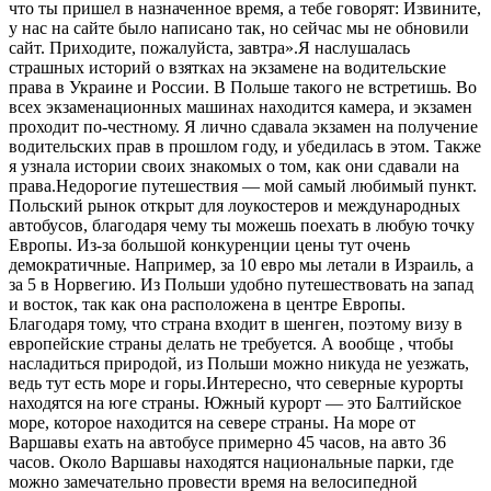
что ты пришел в назначенное время, а тебе говорят: Извините,
у нас на сайте было написано так, но сейчас мы не обновили
сайт. Приходите, пожалуйста, завтра».Я наслушалась
страшных историй о взятках на экзамене на водительские
права в Украине и России. В Польше такого не встретишь. Во
всех экзаменационных машинах находится камера, и экзамен
проходит по-честному. Я лично сдавала экзамен на получение
водительских прав в прошлом году, и убедилась в этом. Также
я узнала истории своих знакомых о том, как они сдавали на
права.Недорогие путешествия — мой самый любимый пункт.
Польский рынок открыт для лоукостеров и международных
автобусов, благодаря чему ты можешь поехать в любую точку
Европы. Из-за большой конкуренции цены тут очень
демократичные. Например, за 10 евро мы летали в Израиль, а
за 5 в Норвегию. Из Польши удобно путешествовать на запад
и восток, так как она расположена в центре Европы.
Благодаря тому, что страна входит в шенген, поэтому визу в
европейские страны делать не требуется. А вообще , чтобы
насладиться природой, из Польши можно никуда не уезжать,
ведь тут есть море и горы.Интересно, что северные курорты
находятся на юге страны. Южный курорт — это Балтийское
море, которое находится на севере страны. На море от
Варшавы ехать на автобусе примерно 45 часов, на авто 36
часов. Около Варшавы находятся национальные парки, где
можно замечательно провести время на велосипедной