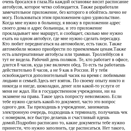
очень бросался в глаза.На каждой остановке висит расписание
автобусов, которое четко соблюдается. Также разработали
замечательное приложение, без которого я обойтись лично не
могу. Пользоваться этим приложением одно удовольствие.
Когда мне нужно в больницу, я ввожу в приложении адрес
своего дома и адрес больницы, и это приложение
прокладывает мне маршрут, и сообщает, сколько мне нужно
ехать на одном автобусе, где мне нужно сделать пересадку.
Кто любит передвигаться на автомобиле, есть такси. Также
автомобили можно приобрести по приемлемым ценам.Также
есть альтернативные автобусы или трамваи. Троллейбусов я
тут не видела. Рабочий день поляков. Те, кто работает в офисе,
длится 8 часов, куда уже включен обед. То есть ты работаешь
действительно 8 часов, а не 9 как в России. И у тебя
освобождается дополнительный часик на время с любимыми
людьми и семьей.Здесь нет взяток. По своему опыту никто и
никогда и нигде, шоколадки, денег или какой-то услуги от
меня не ждал. Ни в государственном учреждении, ни на
экзамене на права. Такое здесь попросту невозможно. Если
тебе нужно сделать какой-то документ, часто это вопрос
одного дня. Ты приходишь в учреждение, занимаешь
электронную очередь, подходишь к терминалу, получаешь чек
с номерком, все быстро делаешь и счастливый идешь
домой.Подробно расписано то, какие документы тебе нужно
принести, что нужно заполнить, где расписаться. Нет такого,