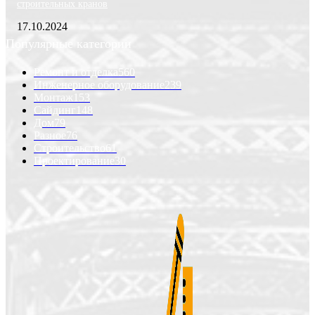
строительных кранов
17.10.2024
Популярные категории
Ремонт и отделка
560
Инженерное оборудование
239
Монтаж
153
Сайдинг
148
Дом
79
Разное
76
Строительство
61
Проектирование
30