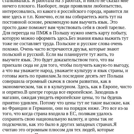
сталкивалась. Я работала на 3 работах, и никто не сказал мне
ничего плохого. Наоборот, люди проявляли любопытство,
интересовались, из какого я российского города, нравится ли
мне здесь и т.п. Конечно, если вы собираетесь жить тут на
постоянной основе, рекомендую вам выучить язык. Это
просто даже поможет вам чувствовать себя в своей тарелке.
Для переезда на ПМЖ в Польшу нужно иметь карту побыту,
которую можно оформить здесь.Без знания языка выжить тут
тоже не составляет труда. Польские и русские слова очень
похожи. Очень часто встречаются друзья, которые знают
польский и русский. Если вы планируете тут жить, то
выучите язык. Это будет доказательством того, что вы
приехали сюда не для того, чтобы получить какую-то выгоду,
а что вы уважаете народ, уважаете культуру и язык страны, и
готовы жить по правилам.За последние десять лет Польша
совершила огромный скачок в своем развитии, как в
экономическом, так и в культурном. Здесь, как в Европе, чисто
и опрятно.В центре города все европейское. Заходишь в
магазин, ожидая увидеть европейские цены, то ты будешь
приятно удивлен. Потому что цены тут не такие высокие, как
во Франции и Германии, они на порядок ниже. Это все из-за
того, что когда страна входила в ЕС, полякам удалось
сохранить свою национальную валюту, и цены так не
подскочили, как это было в других западных странах.Я
считаю это огромным плюсом для тех людей, которые