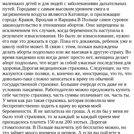
маленьких детей и для людей с заболеваниями дыхательных
путей. Городами с самым высоким уровнем смога и
загрязнением воздуха являются Катовице, и прилежащие
города: Краков, Вроцлав и Варшава.В Польше самое суровое
законодательство в отношении абортов. Они запрещены за
исключением тех случаев, когда беременность наступила в
результате изнасилования. Но было ли изнасилование, нужно
его еще это доказать в суде. Пока его докажешь, ребенок уже и
школу пойти может. В связи с этим, польки вынуждены
делать аборты подпольно или же выезжая в другую страну. Во
время пандемии или когда денег просто нет, женщина делает
аборт подпольно, что ведет за собой ужасные последствия для
здоровья.Дорогая медицинская страховка. Следующее, на что
жалуются сами поляки, и, конечно же, иностранцы, это то, что
довольно-таки сложно записаться к врачу по обычной
государственной страховке. Большие очереди есть даже не в
условиях пандемии. Работодателю можно предложить купить
себе частную страховку, часть суммы оплачивает он, часть ты.
У меня как раз такая страховка, которая позволила мне
беспрепятственно ходить к врачу во время моей
беременности. Я не заплатила ни гроша. А если бы у меня не
было этой страховки, то за каждый за каждый прием мне
приходилось платить 150 или 200 злотых. Дорогая
стоматология. В Польше вылечить зуб бесплатно можно, но
это займет много времени и нервов. А если вы пойдете в