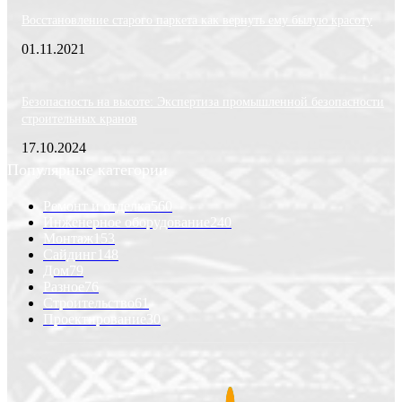
Восстановление старого паркета как вернуть ему былую красоту
01.11.2021
Безопасность на высоте: Экспертиза промышленной безопасности
строительных кранов
17.10.2024
Популярные категории
Ремонт и отделка
560
Инженерное оборудование
240
Монтаж
153
Сайдинг
148
Дом
79
Разное
76
Строительство
61
Проектирование
30