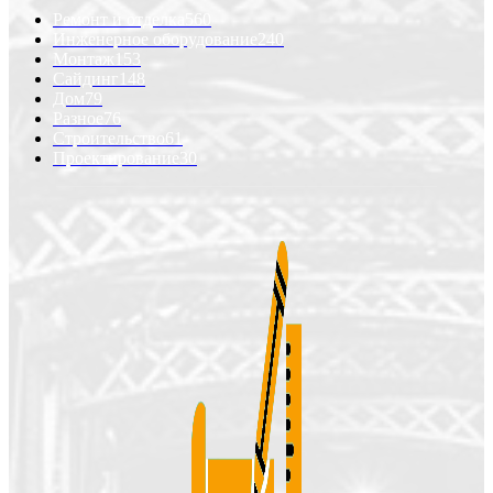
Ремонт и отделка
560
Инженерное оборудование
240
Монтаж
153
Сайдинг
148
Дом
79
Разное
76
Строительство
61
Проектирование
30