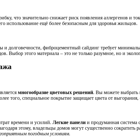
бку, что значительно снижает риск появления аллергенов и то
его использование ещё более безопасным для здоровья жильцов.
ы и долговечности, фиброцементный сайдинг требует минимальн
ов. Выбор этого материала – это не только разумное, но и эколо
тажа
является
многообразие цветовых решений
. Вы можете выбрать 
ее того, специальное покрытие защищает цвета от выгорания, с
атрат времени и усилий.
Легкие панели
и продуманная система 
агодаря этому, владельцы домов могут существенно сократить р
агоприятным погодным условиям.