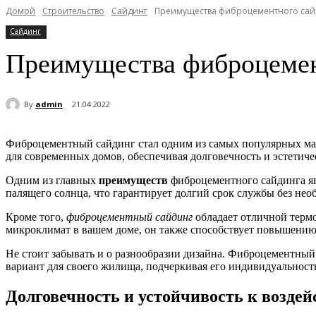
Домой
Строительство
Сайдинг
Преимущества фиброцементного сай
Сайдинг
Преимущества фиброцемен
By
admin
21.04.2022
Фиброцементный сайдинг стал одним из самых популярных мате
для современных домов, обеспечивая долговечность и эстетич
Одним из главных
преимуществ
фиброцементного сайдинга яв
палящего солнца, что гарантирует долгий срок службы без нео
Кроме того,
фиброцементный сайдинг
обладает отличной термо
микроклимат в вашем доме, он также способствует повышению
Не стоит забывать и о разнообразии дизайна. Фиброцементный
вариант для своего жилища, подчеркивая его индивидуальность
Долговечность и устойчивость к возде