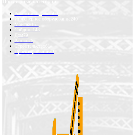
Популярные категории
Ремонт и отделка
560
Инженерное оборудование
240
Монтаж
153
Сайдинг
148
Дом
79
Разное
76
Строительство
61
Проектирование
30