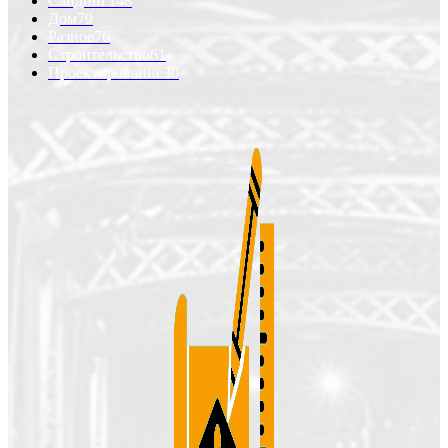
Сайдинг
148
Дом
79
Разное
76
Строительство
61
Проектирование
30