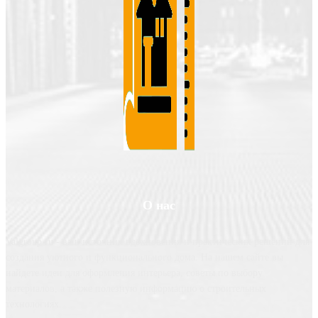
О нас
Valgroup.ru - ваш источник вдохновения и практических решений для
создания уютного и функционального дома. На нашем сайте вы
найдете идеи для оформления интерьера, советы по выбору
материалов, а также полезную информацию о строительных
технологиях.