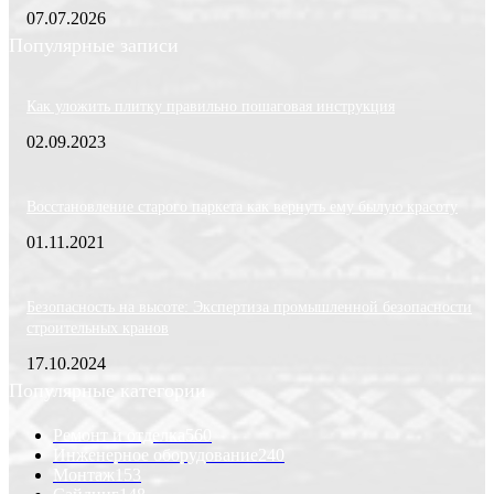
07.07.2026
Популярные записи
Как уложить плитку правильно пошаговая инструкция
02.09.2023
Восстановление старого паркета как вернуть ему былую красоту
01.11.2021
Безопасность на высоте: Экспертиза промышленной безопасности
строительных кранов
17.10.2024
Популярные категории
Ремонт и отделка
560
Инженерное оборудование
240
Монтаж
153