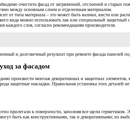
бходимо очистить фасад от загрязнений, отслоений и старых по
езию между основным слоем и отделочным материалом.
сит от типа материала – это может быть валики, кисти или расп
кого вида можно использовать лак или специальный защитный с
я каждого слоя, согласно рекомендациям производителя.
венный и долговечный результат при ремонте фасада панелей по
уход за фасадом
одимо произвести монтаж декоративных и защитных элементов, 
 рода защитные накладки. Правильная установка этих деталей н
отно прилегали к поверхности, заполняя все щели герметиком. 
огут быть как конструктивными, так и декоративными; их выбор