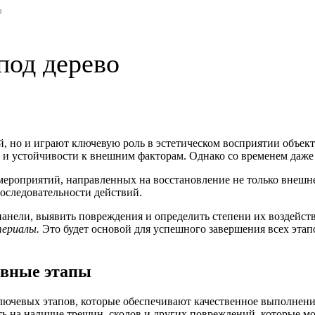
о
под дерево
, но и играют ключевую роль в эстетическом восприятии объек
 и устойчивости к внешним факторам. Однако со временем даже
мероприятий, направленных на восстановление не только внешн
оследовательности действий.
панели, выявить повреждения и определить степени их воздейст
ериалы.
Это будет основой для успешного завершения всех этапо
овные этапы
ключевых этапов, которые обеспечивают качественное выполнени
ть на наличие трещин, сколов и других повреждений, которые м