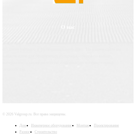
О нас
Valgroup.ru - ваш источник вдохновения и практических решений для
создания уютного и функционального дома. На нашем сайте вы
найдете идеи для оформления интерьера, советы по выбору
материалов, а также полезную информацию о строительных
технологиях.
© 2026 Valgroup.ru. Все права защищены.
Дом
Инженерное оборудование
Монтаж
Проектирование
Разное
Строительство