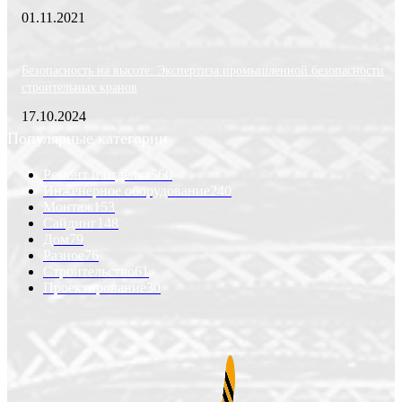
01.11.2021
Безопасность на высоте: Экспертиза промышленной безопасности
строительных кранов
17.10.2024
Популярные категории
Ремонт и отделка
560
Инженерное оборудование
240
Монтаж
153
Сайдинг
148
Дом
79
Разное
76
Строительство
61
Проектирование
30