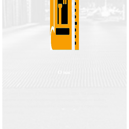
О нас
Valgroup.ru - ваш источник вдохновения и практических решений для
создания уютного и функционального дома. На нашем сайте вы
найдете идеи для оформления интерьера, советы по выбору
материалов, а также полезную информацию о строительных
технологиях.