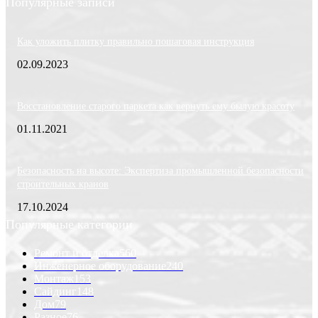
Популярные записи
Как уложить плитку правильно пошаговая инструкция
02.09.2023
Восстановление старого паркета как вернуть ему былую красоту
01.11.2021
Безопасность на высоте: Экспертиза промышленной безопасности
строительных кранов
17.10.2024
Популярные категории
Ремонт и отделка
560
Инженерное оборудование
240
Монтаж
153
Сайдинг
148
Дом
79
Разное
76