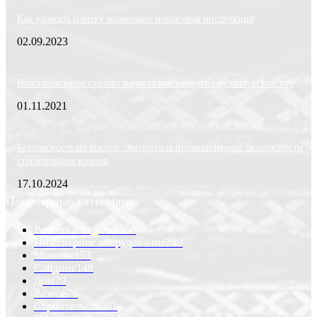
Как уложить плитку правильно пошаговая инструкция
02.09.2023
Восстановление старого паркета как вернуть ему былую красоту
01.11.2021
Безопасность на высоте: Экспертиза промышленной безопасности
строительных кранов
17.10.2024
Популярные категории
Ремонт и отделка
560
Инженерное оборудование
240
Монтаж
153
Сайдинг
148
Дом
79
Разное
76
Строительство
61