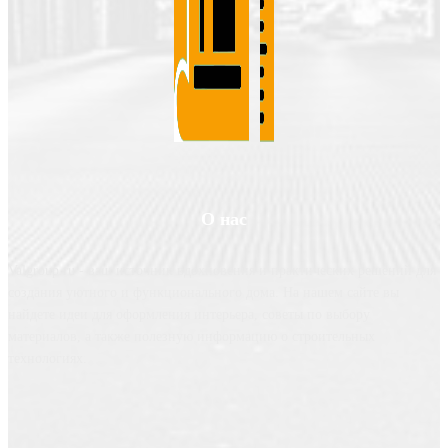
О нас
Valgroup.ru - ваш источник вдохновения и практических решений для
создания уютного и функционального дома. На нашем сайте вы
найдете идеи для оформления интерьера, советы по выбору
материалов, а также полезную информацию о строительных
технологиях.