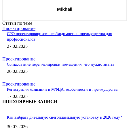
Mikhail
Статьи по теме
Проектирование
СРО проектировщиков: необходимость и преимущества для
профессионалов
27.02.2025
Проектирование
Согласование перепланировки помещения: что нужно знать?
20.02.2025
Проектирование
Регистрация компании в МФЦА: особенности и преимущества
17.02.2025
ПОПУЛЯРНЫЕ ЗАПИСИ
Как выбрать дизельную снегоплавильную установку в 2026 году?
30.07.2026