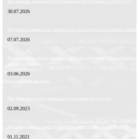
Как выбрать дизельную снегоплавильную установку в 2026 году?
30.07.2026
Чугунная угловая печь: особенности конструкции и критерии выбора
07.07.2026
Алюминиевые шестигранники: свойства, применение и особенности
металлопроката
03.06.2026
Популярные записи
Как уложить плитку правильно пошаговая инструкция
02.09.2023
Восстановление старого паркета как вернуть ему былую красоту
01.11.2021