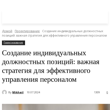
Домой
Проектирование
Создание индивидуальных должностных
позиций: важная стратегия для эффективного управления персоналом
Проектирование
Создание индивидуальных
должностных позиций: важная
стратегия для эффективного
управления персоналом
By
Mikhail
10.07.2024
1309
0