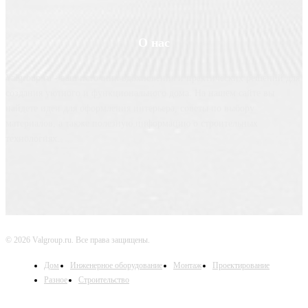
О нас
Valgroup.ru - ваш источник вдохновения и практических решений для
создания уютного и функционального дома. На нашем сайте вы
найдете идеи для оформления интерьера, советы по выбору
материалов, а также полезную информацию о строительных
технологиях.
© 2026 Valgroup.ru. Все права защищены.
Дом
Инженерное оборудование
Монтаж
Проектирование
Разное
Строительство