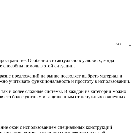
343
0
остранстве. Особенно это актуально в условиях, когда
 способны помочь в этой ситуации.
бразие предложений на рынке позволяет выбрать материал и
жно учитывать функциональность и простоту в использовании.
 так и более сложные системы. В каждой из категорий можно
елав его более уютным и защищенным от ненужных солнечных
ание окон с использованием специальных конструкций
ов жалюзи, которые отлично справляются с задачей