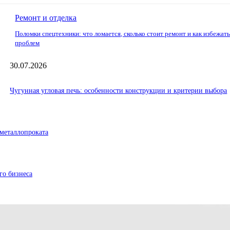
Ремонт и отделка
Поломки спецтехники: что ломается, сколько стоит ремонт и как избежат
проблем
30.07.2026
Чугунная угловая печь: особенности конструкции и критерии выбора
металлопроката
го бизнеса