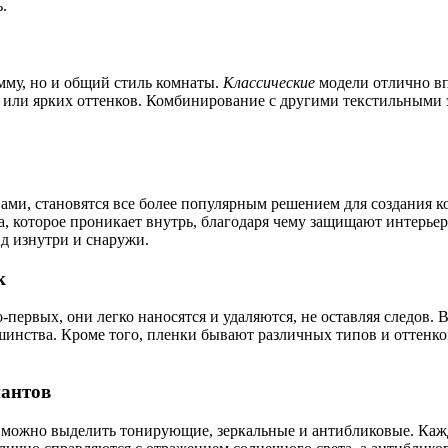
.
мму, но и общий стиль комнаты.
Классические
модели отлично вп
 или ярких оттенков. Комбинирование с другими текстильными 
ми, становятся все более популярным решением для создания 
а, которое проникает внутрь, благодаря чему защищают интерье
ид изнутри и снаружи.
к
ервых, они легко наносятся и удаляются, не оставляя следов. Во
шинства. Кроме того, пленки бывают различных типов и оттенко
иантов
можно выделить тонирующие, зеркальные и антибликовые. Кажда