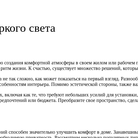
ркого света
ю создания комфортной атмосферы в своем жилом или рабочем пр
итм жизни. К счастью, существует множество решений, которые
 не так сложно, как может показаться на первый взгляд. Разноо
обенностям интерьера. Помимо эстетической стороны, также ва
, включая как те, что требуют небольших усилий для установки,
предпочтений или бюджета. Преобразите свое пространство, сд
ий способен значительно улучшить комфорт в доме. Занавешив
еобходимую приватность. Рассмотрим несколько популярных тип