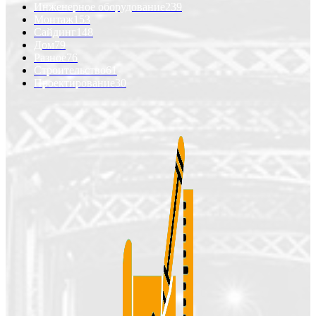
Инженерное оборудование
239
Монтаж
153
Сайдинг
148
Дом
79
Разное
76
Строительство
61
Проектирование
30