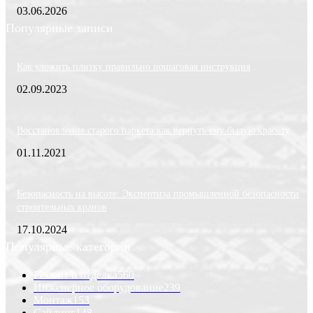
03.06.2026
Популярные записи
Как уложить плитку правильно пошаговая инструкция
02.09.2023
Восстановление старого паркета как вернуть ему былую красоту
01.11.2021
Безопасность на высоте: Экспертиза промышленной безопасности
строительных кранов
17.10.2024
Популярные категории
Ремонт и отделка
560
Инженерное оборудование
239
Монтаж
153
Сайдинг
148