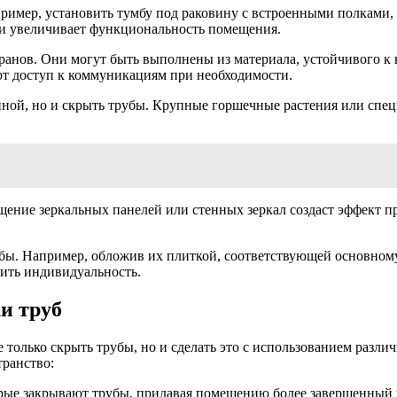
имер, установить тумбу под раковину с встроенными полками, к
о и увеличивает функциональность помещения.
анов. Они могут быть выполнены из материала, устойчивого к в
ют доступ к коммуникациям при необходимости.
ной, но и скрыть трубы. Крупные горшечные растения или спец
щение зеркальных панелей или стенных зеркал создаст эффект п
ы. Например, обложив их плиткой, соответствующей основному
ить индивидуальность.
и труб
 только скрыть трубы, но и сделать это с использованием разли
транство:
ые закрывают трубы, придавая помещению более завершенный в