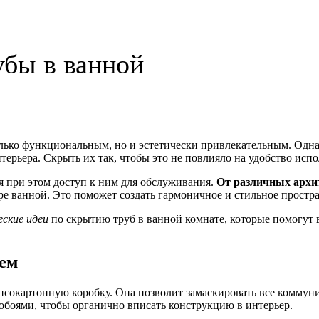
убы в ванной
только функциональным, но и эстетически привлекательным. Одн
ерьера. Скрыть их так, чтобы это не повлияло на удобство испо
я при этом доступ к ним для обслуживания.
От различных архи
ере ванной. Это поможет создать гармоничное и стильное простра
ские идеи
по скрытию труб в ванной комнате, которые помогут в
тем
ипсокартонную коробку. Она позволит замаскировать все комму
обоями, чтобы органично вписать конструкцию в интерьер.