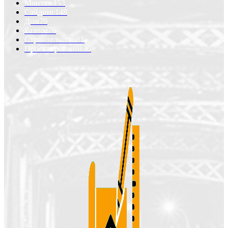
Монтаж
153
Сайдинг
148
Дом
79
Разное
76
Строительство
61
Проектирование
30