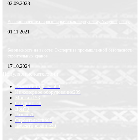
02.09.2023
Восстановление старого паркета как вернуть ему былую красоту
01.11.2021
Безопасность на высоте: Экспертиза промышленной безопасности
строительных кранов
17.10.2024
Популярные категории
Ремонт и отделка
560
Инженерное оборудование
239
Монтаж
153
Сайдинг
148
Дом
79
Разное
76
Строительство
61
Проектирование
30