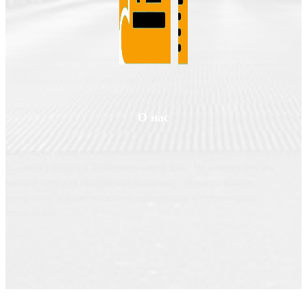
О нас
Valgroup.ru - ваш источник вдохновения и практических решений для
создания уютного и функционального дома. На нашем сайте вы
найдете идеи для оформления интерьера, советы по выбору
материалов, а также полезную информацию о строительных
технологиях.