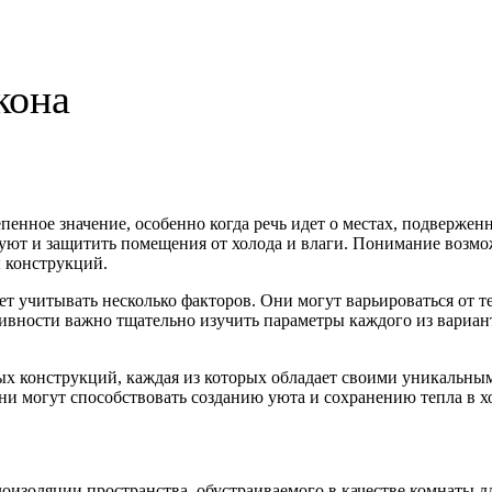
кона
епенное значение, особенно когда речь идет о местах, подверж
 уют и защитить помещения от холода и влаги. Понимание воз
ы конструкций.
ует учитывать несколько факторов. Они могут варьироваться от 
ности важно тщательно изучить параметры каждого из варианто
ых конструкций, каждая из которых обладает своими уникальны
ни могут способствовать созданию уюта и сохранению тепла в х
изоляции пространства, обустраиваемого в качестве комнаты д