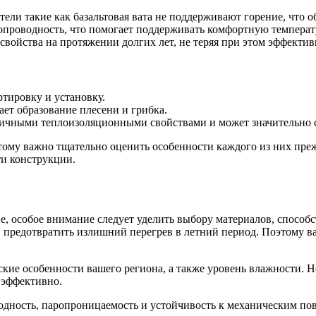
ли такие как базальтовая вата не поддерживают горение, что о
проводность, что помогает поддерживать комфортную температ
войства на протяжении долгих лет, не теряя при этом эффектив
ртировку и установку.
ает образование плесени и грибка.
ичными теплоизоляционными свойствами и может значительно со
тому важно тщательно оценить особенности каждого из них пре
и конструкции.
е, особое внимание следует уделить выбору материалов, спосо
 и предотвратить излишний перегрев в летний период. Поэтому 
ие особенности вашего региона, а также уровень влажности. Не
 эффективно.
дность, паропроницаемость и устойчивость к механическим пов