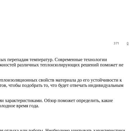
371
0
енных перепадам температур. Современные технологии
можностей различных теплоизолирующих решений поможет не
теплоизоляционных свойств материала до его устойчивости к
в, чтобы подобрать то, что будет отвечать индивидуальным
ми характеристиками. Обзор поможет определить, какие
олодное время года.
ля отдыха или работы. Необходимо учитывать характеристики