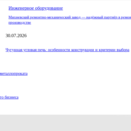
Инженерное оборудование
Михневский ремонтно-механический завод — надёжный партнёр в ремон
производстве
30.07.2026
Чугунная угловая печь: особенности конструкции и критерии выбора
металлопроката
го бизнеса