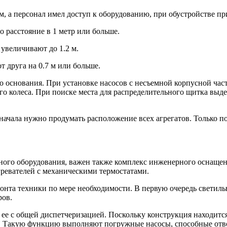
, а персонал имел доступ к оборудованию, при обустройстве пр
о расстояние в 1 метр или больше.
 увеличивают до 1.2 м.
 друга на 0.7 м или больше.
 основания. При установке насосов с несъемной корпусной част
го колеса. При поиске места для распределительного щитка выде
ачала нужно продумать расположение всех агрегатов. Только пос
ого оборудования, важен также комплекс инженерного оснащен
гревателей с механическими термостатами.
нта техники по мере необходимости. В первую очередь светиль
ров.
ее с общей диспетчеризацией. Поскольку конструкция находится
. Такую функцию выполняют погружные насосы, способные отво