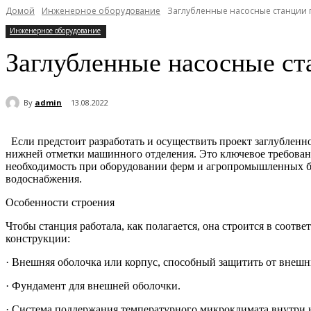
Домой
Инженерное оборудование
Заглубленные насосные станции
Инженерное оборудование
Заглубленные насосные с
By
admin
13.08.2022
Если предстоит разработать и осуществить проект заглубленно
нижней отметки машинного отделения. Это ключевое требовани
необходимость при оборудовании ферм и агропромышленных ба
водоснабжения.
Особенности строения
Чтобы станция работала, как полагается, она строится в соот
конструкции:
· Внешняя оболочка или корпус, способный защитить от внешн
· Фундамент для внешней оболочки.
· Система поддержания температурного микроклимата внутри 