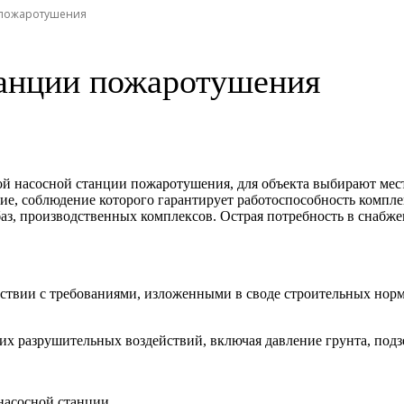
 пожаротушения
танции пожаротушения
й насосной станции пожаротушения, для объекта выбирают место
е, соблюдение которого гарантирует работоспособность комплек
з, производственных комплексов. Острая потребность в снабже
ветствии с требованиями, изложенными в своде строительных нор
их разрушительных воздействий, включая давление грунта, под
насосной станции.