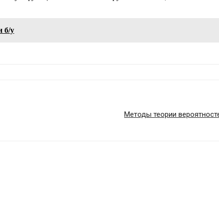
 б/у
Методы теории вероятносте