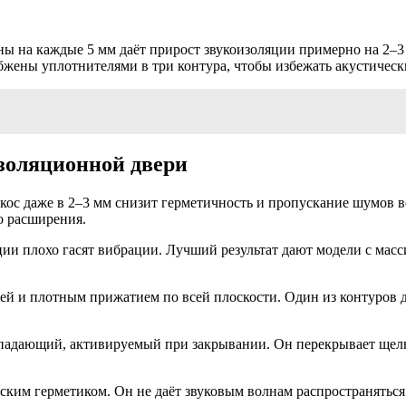
ы на каждые 5 мм даёт прирост звукоизоляции примерно на 2–3 
жены уплотнителями в три контура, чтобы избежать акустическ
изоляционной двери
екос даже в 2–3 мм снизит герметичность и пропускание шумов 
о расширения.
укции плохо гасят вибрации. Лучший результат дают модели с 
ей и плотным прижатием по всей плоскости. Один из контуров 
падающий, активируемый при закрывании. Он перекрывает щель 
ким герметиком. Он не даёт звуковым волнам распространяться ч