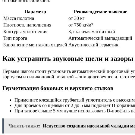
от обычного силикона.
Параметр
Рекомендуемое значение
Масса полотна
от 30 кг
Плотность наполнения
от 750 кг/м³
Контуры уплотнения
3, включая магнитный
Тип порога
Автоматический выпадающий
Заполнение монтажных щелей
Акустический герметик
Как устранить звуковые щели и зазоры
Первым шагом стоит установить автоматический пороговый уп
корпусом и силиконовой вставкой – они долговечнее и плотне
Герметизация боковых и верхнего стыков
Примените клеящийся трубчатый уплотнитель с высоким 
Для проёмов со щелями от 2 до 5 мм подойдёт П-образный
При зазоре свыше 5 мм лучше использовать D-профиль на
Читать также:
Искусство создания идеальной укладки м