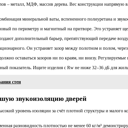
ов – металл, МДФ, массив дерева. Вес конструкции напрямую в
омбинация минеральной ваты, вспененного полиуретана и звук
новый по периметру и магнитный на притворе. Это устраняет ще
оздают дополнительный барьер, препятствующий передаче возд
ационарного. Он устраняет зазор между полотном и полом, чере
олжно оставаться зазоров ни по краям, ни внизу. Регулируемые
вный показатель. Ищите изделия с Rw не ниже 32–36 дБ для жи
ания стен
чшую звукоизоляцию дверей
ысокий уровень изоляции за счёт плотной структуры и малого к
енная разновидность плотностью не менее 60 кг/м³ демонстриру