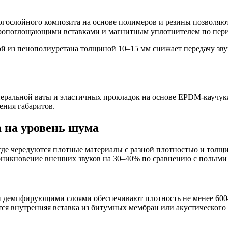
огослойного композита на основе полимеров и резины позволя
ибропоглощающими вставками и магнитным уплотнителем по пери
ой из пенополиуретана толщиной 10–15 мм снижает передачу зву
еральной ваты и эластичных прокладок на основе EPDM-каучук
ения габаритов.
 на уровень шума
 где чередуются плотные материалы с разной плотностью и тол
оникновение внешних звуков на 30–40% по сравнению с полыми
 демпфирующими слоями обеспечивают плотность не менее 600–7
ся внутренняя вставка из битумных мембран или акустического