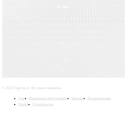
О нас
Valgroup.ru - ваш источник вдохновения и практических решений для
создания уютного и функционального дома. На нашем сайте вы
найдете идеи для оформления интерьера, советы по выбору
материалов, а также полезную информацию о строительных
технологиях.
© 2026 Valgroup.ru. Все права защищены.
Дом
Инженерное оборудование
Монтаж
Проектирование
Разное
Строительство