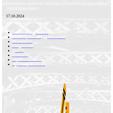
Безопасность на высоте: Экспертиза промышленной безопасности
строительных кранов
17.10.2024
Популярные категории
Ремонт и отделка
560
Инженерное оборудование
240
Монтаж
153
Сайдинг
148
Дом
79
Разное
76
Строительство
61
Проектирование
30