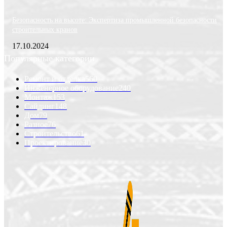
Безопасность на высоте: Экспертиза промышленной безопасности
строительных кранов
17.10.2024
Популярные категории
Ремонт и отделка
560
Инженерное оборудование
240
Монтаж
153
Сайдинг
148
Дом
79
Разное
76
Строительство
61
Проектирование
30