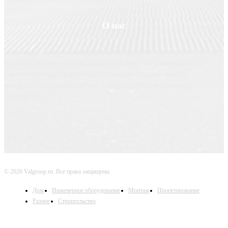
О нас
Valgroup.ru - ваш источник вдохновения и практических решений для
создания уютного и функционального дома. На нашем сайте вы
найдете идеи для оформления интерьера, советы по выбору
материалов, а также полезную информацию о строительных
технологиях.
© 2026 Valgroup.ru. Все права защищены.
Дом
Инженерное оборудование
Монтаж
Проектирование
Разное
Строительство