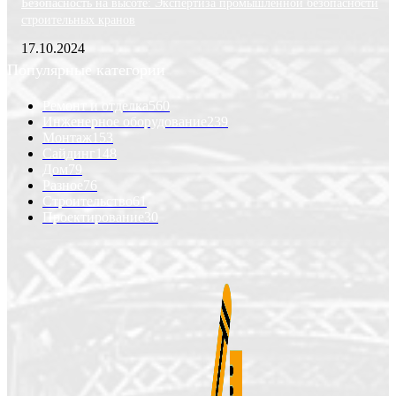
Безопасность на высоте: Экспертиза промышленной безопасности
строительных кранов
17.10.2024
Популярные категории
Ремонт и отделка
560
Инженерное оборудование
239
Монтаж
153
Сайдинг
148
Дом
79
Разное
76
Строительство
61
Проектирование
30