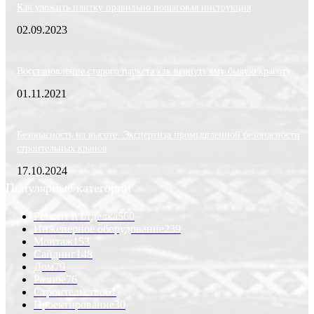
Как уложить плитку правильно пошаговая инструкция
02.09.2023
Восстановление старого паркета как вернуть ему былую красоту
01.11.2021
Безопасность на высоте: Экспертиза промышленной безопасности
строительных кранов
17.10.2024
Популярные категории
Ремонт и отделка
560
Инженерное оборудование
239
Монтаж
153
Сайдинг
148
Дом
79
Разное
76
Строительство
61
Проектирование
30