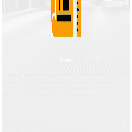
О нас
Valgroup.ru - ваш источник вдохновения и практических решений для
создания уютного и функционального дома. На нашем сайте вы
найдете идеи для оформления интерьера, советы по выбору
материалов, а также полезную информацию о строительных
технологиях.