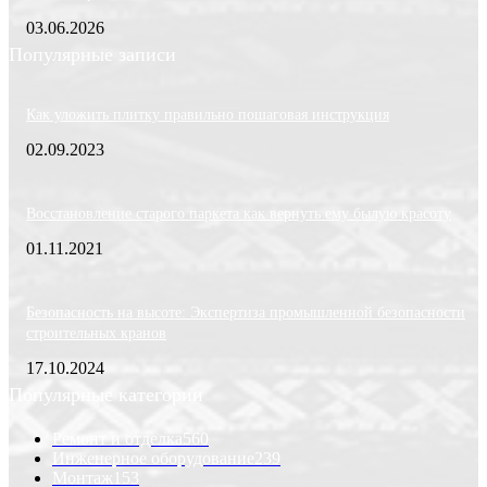
03.06.2026
Популярные записи
Как уложить плитку правильно пошаговая инструкция
02.09.2023
Восстановление старого паркета как вернуть ему былую красоту
01.11.2021
Безопасность на высоте: Экспертиза промышленной безопасности
строительных кранов
17.10.2024
Популярные категории
Ремонт и отделка
560
Инженерное оборудование
239
Монтаж
153